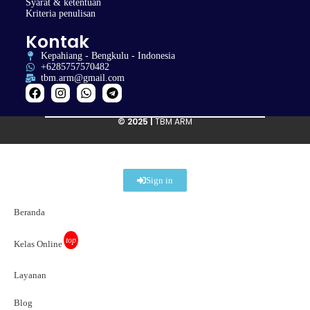
Syarat & ketentuan
Kriteria penulisan
Kontak
Kepahiang - Bengkulu - Indonesia
+6285757570482
tbm.arm@gmail.com
© 2025 |
TBM ARM
Sign in
Beranda
top
Kelas Online
Layanan
Blog