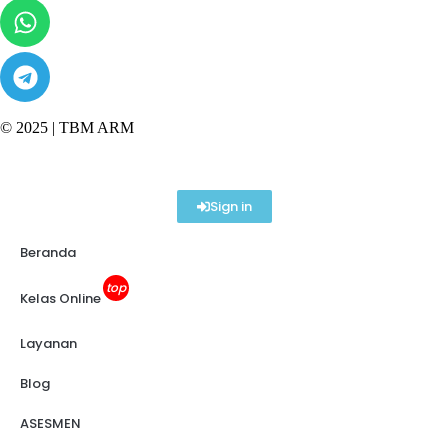
© 2025 |
TBM ARM
Sign in
Beranda
top
Kelas Online
Layanan
Blog
ASESMEN