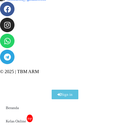
© 2025 |
TBM ARM
Sign in
Beranda
top
Kelas Online