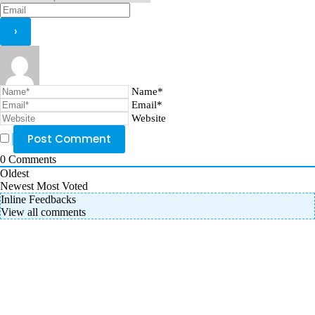
Name*
Email*
Website
0
Comments
Oldest
Newest
Most Voted
Inline Feedbacks
View all comments